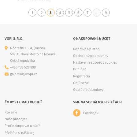
1
2
3
4
5
6
7
…
9
VOPI S.R.O.
O NAKUPOVANÍ & ÚČET
Nádražní 1354,
(mapa)
Doprava a platba
592 31 Nové Město na Moravě,
Obchodné podmienky
Česká republika
Nastavenie súborov cookies
+420 733 528 899
Prihlásiť
gajarska@vopi.cz
Registrácia
Obľúbené
Odstúpiť od zmluvy
ČO BY STE MALI VEDIEŤ
SME NA SOCIÁLNYCH SIEŤACH
Kto sme
Facebook
Naše prodejna
Proč nakupovat u nás?
Přečtěte si náš blog