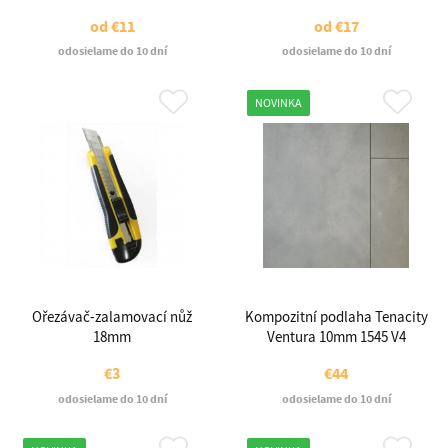
od
€11
od
€17
odosielame do 10 dní
odosielame do 10 dní
NOVINKA
Ořezávač-zalamovací nůž
Kompozitní podlaha Tenacity
18mm
Ventura 10mm 1545 V4
€3
€44
odosielame do 10 dní
odosielame do 10 dní