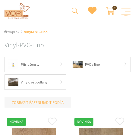
Vopi.sk
Vinyl-PVC-Lino
Vinyl-PVC-Lino
Příslušenství
PVC a lino
Vinylové podlahy
RADIŤ PODĽA
NOVINKA
NOVINKA