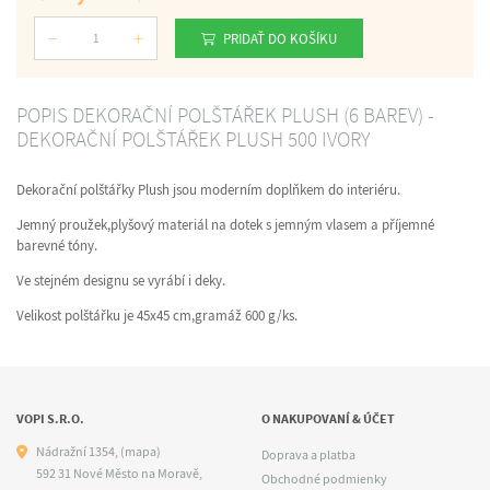
PRIDAŤ DO KOŠÍKU
Počet
POPIS DEKORAČNÍ POLŠTÁŘEK PLUSH (6 BAREV) -
DEKORAČNÍ POLŠTÁŘEK PLUSH 500 IVORY
Dekorační polštářky Plush jsou moderním doplňkem do interiéru.
Jemný proužek,plyšový materiál na dotek s jemným vlasem a příjemné
barevné tóny.
Ve stejném designu se vyrábí i deky.
Velikost polštářku je 45x45 cm,gramáž 600 g/ks.
VOPI S.R.O.
O NAKUPOVANÍ & ÚČET
Nádražní 1354,
(mapa)
Doprava a platba
592 31 Nové Město na Moravě,
Obchodné podmienky