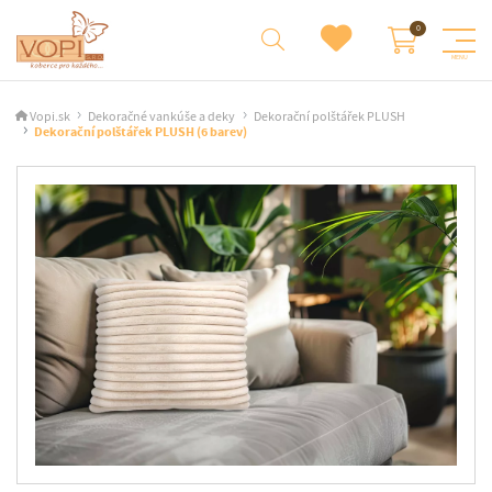
Vopi.sk
Dekoračné vankúše a deky
Dekorační polštářek PLUSH
Dekorační polštářek PLUSH (6 barev)