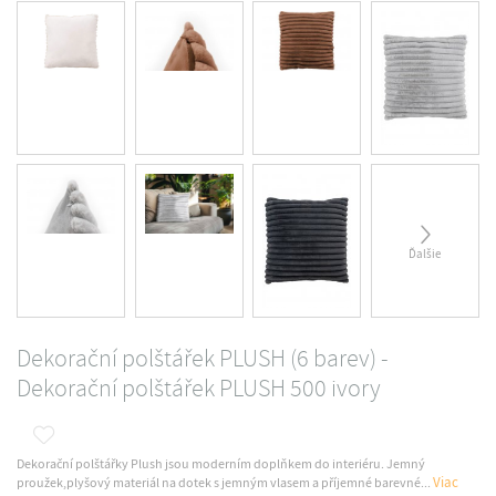
Ďalšie
Dekorační polštářek PLUSH (6 barev) -
Dekorační polštářek PLUSH 500 ivory
Dekorační polštářky Plush jsou moderním doplňkem do interiéru. Jemný
Viac
proužek,plyšový materiál na dotek s jemným vlasem a příjemné barevné...