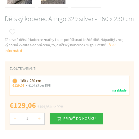
Dětský koberec Amigo 329 silver - 160 x 230 cm
Zábavné dětské koberce značky Lalee potěší snad každé dítě. Nápaditý vzor,
Viac
výborná kvalita a dobrá cena, to je dětský koberec Amigo. Dětské...
informácií
ZVOĽTE VARIANT:
160 x 230 cm
€129,06
€104,93 bez DPH
na sklade
€129,06
€104,93
bez DPH
PRIDAŤ DO KOŠÍKU
Počet