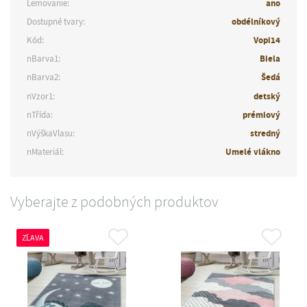
Lemovanie:
ano
Dostupné tvary:
obdélníkový
Kód:
Vopi14
nBarva1:
Biela
nBarva2:
Šedá
nVzor1:
detský
nTřída:
prémiový
nVýškaVlasu:
stredný
nMateriál:
Umelé vlákno
Vyberajte z podobných produktov
ZĽAVA