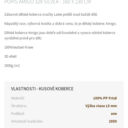
POPIS AMIGO 329 SILVER - 160 X 230 CM
Zábavné dětské koberce značky Lalee potěší snad každé dítě.
Nápaditý vzor, výborná kvalita a dobrá cena, to je dětský koberec Amigo.
Dětské koberce Amigo jsou dobře udržovatelné a vysoce odolné koberce
vyráběné právě pro děti.
100%heatset-frisee
3D efekt
2500g/m2
VLASTNOSTI - KUSOVÉ KOBERCE
Materiál:
100% PP Frizé
Štruktúra:
Výška vlasu 13 mm
Podklad:
ano
Hmotnosť materiálu:
2850