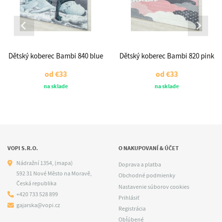
Dětský koberec Bambi 840 blue
Dětský koberec Bambi 820 pink
od
€33
od
€33
na sklade
na sklade
VOPI S.R.O.
O NAKUPOVANÍ & ÚČET
Nádražní 1354,
(mapa)
Doprava a platba
592 31 Nové Město na Moravě,
Obchodné podmienky
Česká republika
Nastavenie súborov cookies
+420 733 528 899
Prihlásiť
gajarska@vopi.cz
Registrácia
Obľúbené