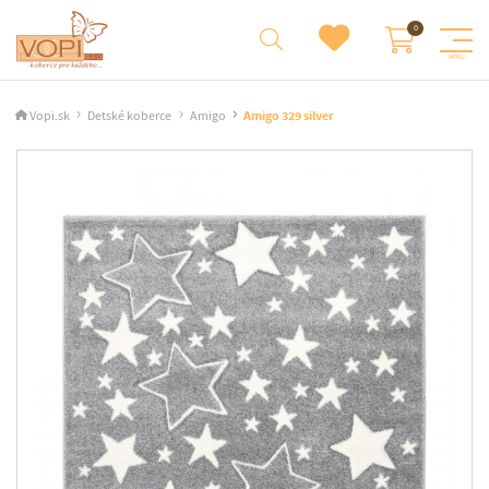
Vopi.sk
Detské koberce
Amigo
Amigo 329 silver