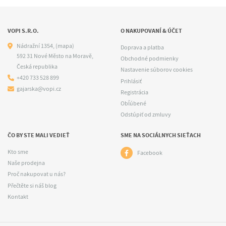
VOPI S.R.O.
O NAKUPOVANÍ & ÚČET
Nádražní 1354,
(mapa)
Doprava a platba
592 31 Nové Město na Moravě,
Obchodné podmienky
Česká republika
Nastavenie súborov cookies
+420 733 528 899
Prihlásiť
gajarska@vopi.cz
Registrácia
Obľúbené
Odstúpiť od zmluvy
ČO BY STE MALI VEDIEŤ
SME NA SOCIÁLNYCH SIEŤACH
Kto sme
Facebook
Naše prodejna
Proč nakupovat u nás?
Přečtěte si náš blog
Kontakt