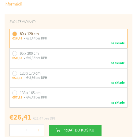
informácií
ZVOĽTE VARIANT:
80 x 120 cm
€26,41
€21,47 bez DPH
na sklade
95 x 200 cm
€50,33
€40,92 bez DPH
na sklade
120 x 170 cm
€53,34
€43,36 bez DPH
na sklade
133 x 165 cm
€57,11
€46,43 bez DPH
na sklade
€26,41
€21,47
bez DPH
PRIDAŤ DO KOŠÍKU
Počet