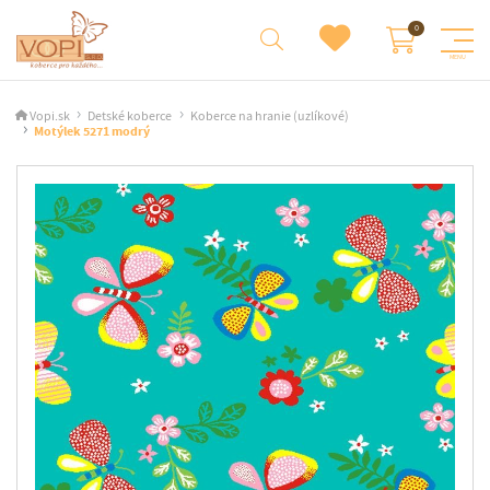
Vopi.sk
Detské koberce
Koberce na hranie (uzlíkové)
Motýlek 5271 modrý