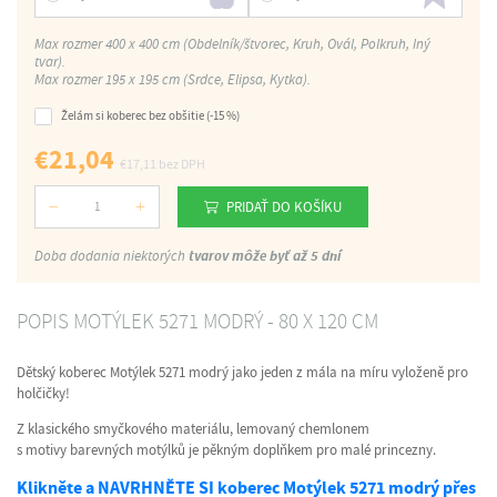
Max rozmer 400 x 400 cm (Obdelník/štvorec, Kruh, Ovál, Polkruh, Iný
tvar).
Max rozmer 195 x 195 cm (Srdce, Elipsa, Kytka).
Želám si koberec bez obšitie (-15 %)
€
21,04
€
17,11
bez DPH
PRIDAŤ DO KOŠÍKU
Počet
Doba dodania niektorých
tvarov môže byť až 5 dní
POPIS MOTÝLEK 5271 MODRÝ - 80 X 120 CM
Dětský koberec Motýlek 5271 modrý jako jeden z mála na míru vyloženě pro
holčičky!
Z klasického smyčkového materiálu, lemovaný chemlonem
s motivy barevných motýlků je pěkným doplňkem pro malé princezny.
Klikněte a NAVRHNĚTE SI koberec Motýlek 5271 modrý přes