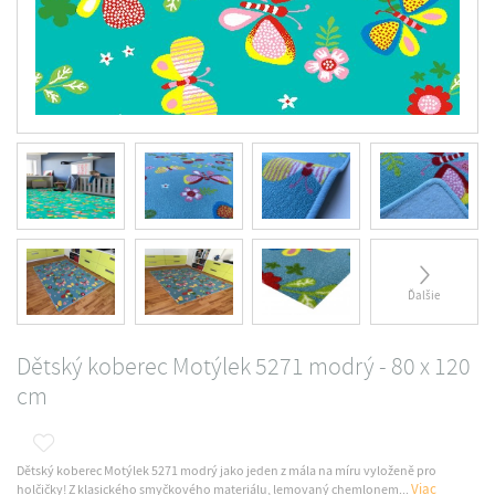
Ďalšie
Dětský koberec Motýlek 5271 modrý - 80 x 120
cm
Dětský koberec Motýlek 5271 modrý jako jeden z mála na míru vyloženě pro
Viac
holčičky! Z klasického smyčkového materiálu, lemovaný chemlonem...