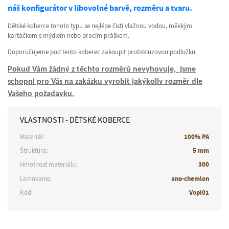
náš konfigurátor v libovolné barvě, rozměru a tvaru.
Dětské koberce tohoto typu se nejlépe čistí vlažnou vodou, měkkým
kartáčkem s mýdlem nebo pracím práškem.
Doporučujeme pod tento koberec zakoupit protiskluzovou podložku.
Pokud Vám žádný z těchto rozměrů nevyhovuje, jsme
schopni pro Vás na zakázku vyrobit jakýkoliv rozměr dle
Vašeho požadavku.
VLASTNOSTI - DĚTSKÉ KOBERCE
Materiál:
100% PA
Štruktúra:
5 mm
Hmotnosť materiálu:
300
Lemovanie:
ano-chemlon
Kód:
Vopi01