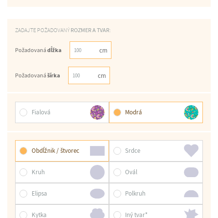
ZADAJTE POŽADOVANÝ
ROZMER A TVAR
:
Požadovaná
dĺžka
Požadovaná
šírka
Fialová
Modrá
Obdĺžnik / štvorec
Srdce
Kruh
Ovál
Elipsa
Polkruh
Kytka
Iný tvar*