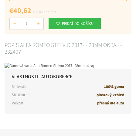
€40,62
€33,03
bez DPH
PRIDAŤ DO KOŠÍKU
Počet
POPIS ALFA ROMEO STELVIO 2017- - 28MM OKRAJ -
232407
VLASTNOSTI - AUTOKOBERCE
Materiál:
100% guma
Štruktúra:
plastový vzhled
Veľkosť:
přesná dle auta