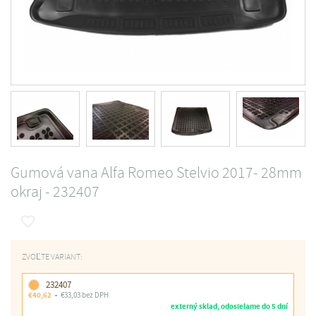
Gumová vana Alfa Romeo Stelvio 2017- 28mm
okraj - 232407
ZVOĽTE VARIANT:
232407
€40,62
€33,03 bez DPH
externý sklad, odosielame do 5 dní