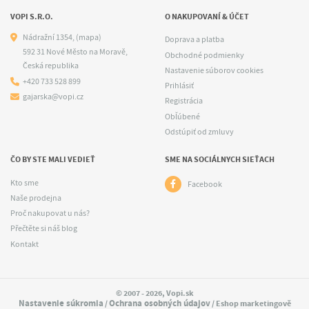
VOPI S.R.O.
O NAKUPOVANÍ & ÚČET
Nádražní 1354,
(mapa)
Doprava a platba
592 31 Nové Město na Moravě,
Obchodné podmienky
Česká republika
Nastavenie súborov cookies
+420 733 528 899
Prihlásiť
gajarska@vopi.cz
Registrácia
Obľúbené
Odstúpiť od zmluvy
ČO BY STE MALI VEDIEŤ
SME NA SOCIÁLNYCH SIEŤACH
Kto sme
Facebook
Naše prodejna
Proč nakupovat u nás?
Přečtěte si náš blog
Kontakt
© 2007 - 2026, Vopi.sk
Nastavenie súkromia
Ochrana osobných údajov
/
/ Eshop marketingově