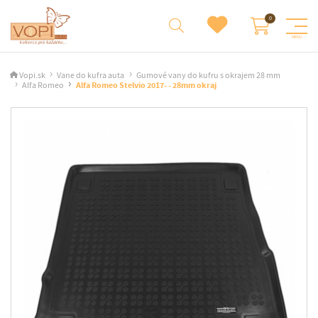
Vopi.sk
Vane do kufra auta
Gumové vany do kufru s okrajem 28 mm
Alfa Romeo
Alfa Romeo Stelvio 2017- - 28mm okraj