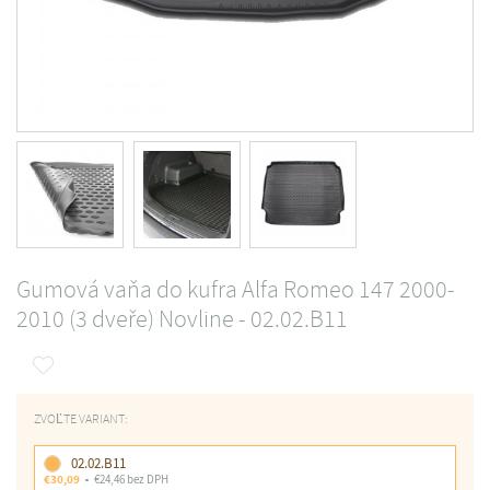
Gumová vaňa do kufra Alfa Romeo 147 2000-
2010 (3 dveře) Novline - 02.02.B11
ZVOĽTE VARIANT:
02.02.B11
€30,09
€24,46 bez DPH