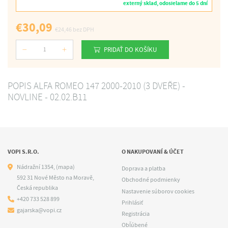
externý sklad, odosielame do 5 dní
€30,09
€24,46
bez DPH
PRIDAŤ DO KOŠÍKU
Počet
POPIS ALFA ROMEO 147 2000-2010 (3 DVEŘE) -
NOVLINE - 02.02.B11
VOPI S.R.O.
O NAKUPOVANÍ & ÚČET
Nádražní 1354,
(mapa)
Doprava a platba
592 31 Nové Město na Moravě,
Obchodné podmienky
Česká republika
Nastavenie súborov cookies
+420 733 528 899
Prihlásiť
gajarska@vopi.cz
Registrácia
Obľúbené