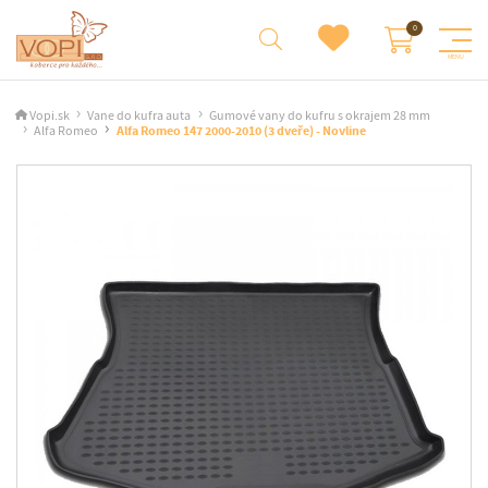
Vopi.sk
Vane do kufra auta
Gumové vany do kufru s okrajem 28 mm
Alfa Romeo
Alfa Romeo 147 2000-2010 (3 dveře) - Novline