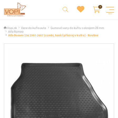
Vopi.sk
Vane do kufra auta
Gumové vany do kufru s okrajem 28 mm
Alfa Romeo
Alfa Romeo 156 1997-2007 (combi, hasící přístroj v kufru) - Novline