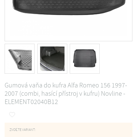
Gumová vaňa do kufra Alfa Romeo 156 1997-
2007 (combi, hasící přístroj v kufru) Novline -
ELEMENT02040B12
ZVOĽTE VARIANT: