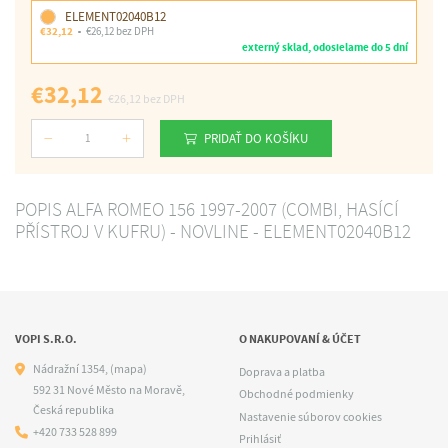
ELEMENT02040B12
€32,12
€26,12 bez DPH
externý sklad, odosielame do 5 dní
€32,12
€26,12
bez DPH
PRIDAŤ DO KOŠÍKU
Počet
POPIS ALFA ROMEO 156 1997-2007 (COMBI, HASÍCÍ
PŘÍSTROJ V KUFRU) - NOVLINE - ELEMENT02040B12
VOPI S.R.O.
O NAKUPOVANÍ & ÚČET
Nádražní 1354,
(mapa)
Doprava a platba
592 31 Nové Město na Moravě,
Obchodné podmienky
Česká republika
Nastavenie súborov cookies
+420 733 528 899
Prihlásiť