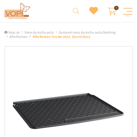
Vopi.sk
Vane do kufra auta
Gumové vany do kufru auta Gledring
Alfa Romeo
Alfa Romeo Tonale 2022- (horní dno)