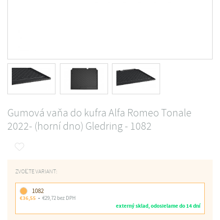
Gumová vaňa do kufra Alfa Romeo Tonale
2022- (horní dno) Gledring - 1082
ZVOĽTE VARIANT:
1082
€36,55
€29,72 bez DPH
externý sklad, odosielame do 14 dní