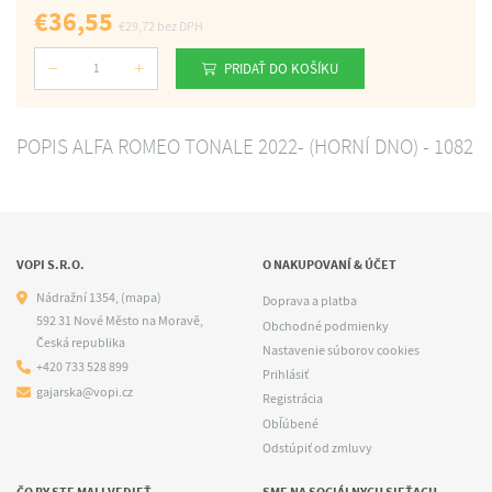
€36,55
€29,72
bez DPH
PRIDAŤ DO KOŠÍKU
Počet
POPIS ALFA ROMEO TONALE 2022- (HORNÍ DNO) - 1082
VOPI S.R.O.
O NAKUPOVANÍ & ÚČET
Nádražní 1354,
(mapa)
Doprava a platba
592 31 Nové Město na Moravě,
Obchodné podmienky
Česká republika
Nastavenie súborov cookies
+420 733 528 899
Prihlásiť
gajarska@vopi.cz
Registrácia
Obľúbené
Odstúpiť od zmluvy