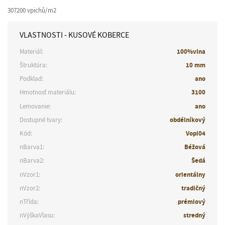
307200 vpichů/m2
VLASTNOSTI - KUSOVÉ KOBERCE
Materiál:
100%vlna
Štruktúra:
10 mm
Podklad:
ano
Hmotnosť materiálu:
3100
Lemovanie:
ano
Dostupné tvary:
obdélníkový
Kód:
Vopi04
nBarva1:
Béžová
nBarva2:
Šedá
nVzor1:
orientálny
nVzor2:
tradičný
nTřída:
prémiový
nVýškaVlasu:
stredný