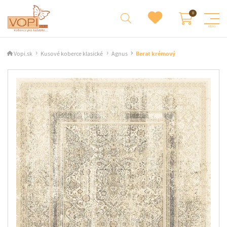
Vopi.sk
Kusové koberce klasické
Agnus
Berat krémový