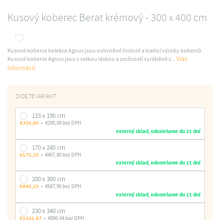
Kusový koberec Berat krémový - 300 x 400 cm
Kusové koberce kolekce Agnus jsou ovlivněné historií a tradicí výroby koberců.
Viac
Kusové koberce Agnus jsou s velkou láskou a zručností vyráběné z...
informácií
ZVOĽTE VARIANT:
133 x 190 cm
€356,80
€290,08 bez DPH
externý sklad, odosielame do 21 dní
170 x 240 cm
€575,39
€467,80 bez DPH
externý sklad, odosielame do 21 dní
200 x 300 cm
€846,19
€687,96 bez DPH
externý sklad, odosielame do 21 dní
230 x 340 cm
€1102,87
€896,64 bez DPH