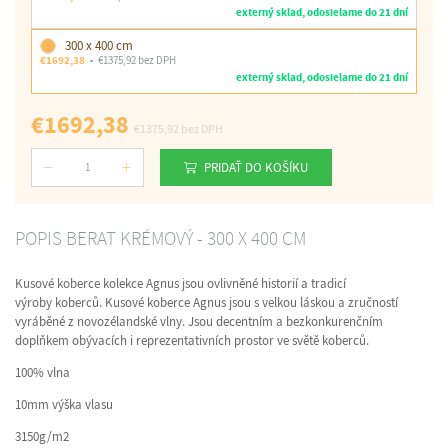
externý sklad, odosielame do 21 dní
300 x 400 cm
€1692,38
€1375,92 bez DPH
externý sklad, odosielame do 21 dní
€1692,38
€1375,92
bez DPH
PRIDAŤ DO KOŠÍKU
Počet
POPIS BERAT KRÉMOVÝ - 300 X 400 CM
Kusové koberce kolekce Agnus jsou ovlivněné historií a tradicí
výroby koberců. Kusové koberce Agnus jsou s velkou láskou a zručností
vyráběné z novozélandské vlny. Jsou decentním a bezkonkurenčním
doplňkem obývacích i reprezentativních prostor ve světě koberců.
100% vlna
10mm výška vlasu
3150g/m2