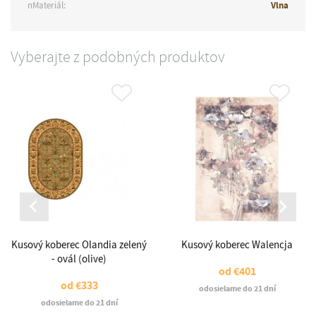
nMateriál:
Vlna
Vyberajte z podobných produktov
Kusový koberec Olandia zelený
Kusový koberec Walencja
- ovál (olive)
od
€401
od
€333
odosielame do 21 dní
odosielame do 21 dní