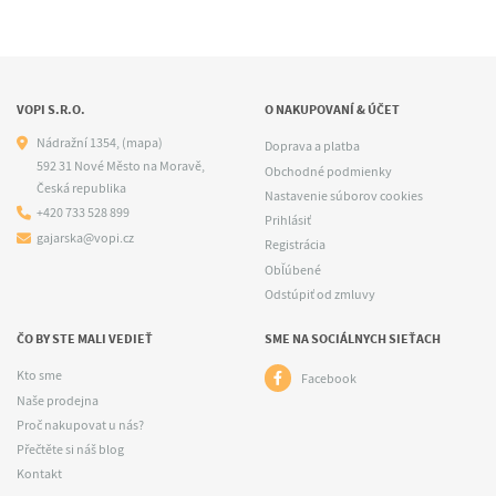
VOPI S.R.O.
O NAKUPOVANÍ & ÚČET
Nádražní 1354,
(mapa)
Doprava a platba
592 31 Nové Město na Moravě,
Obchodné podmienky
Česká republika
Nastavenie súborov cookies
+420 733 528 899
Prihlásiť
gajarska@vopi.cz
Registrácia
Obľúbené
Odstúpiť od zmluvy
ČO BY STE MALI VEDIEŤ
SME NA SOCIÁLNYCH SIEŤACH
Kto sme
Facebook
Naše prodejna
Proč nakupovat u nás?
Přečtěte si náš blog
Kontakt