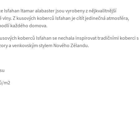
 Isfahan Itamar alabaster jsou vyrobeny z nějkvalitnější
vlny. Z kusových koberců Isfahan je cítít jedinečná atmosféra,
hodlí každého domova.
usových koberců Isfahan se nechala inspirovat tradičními koberci s
vzory a venkovským stylem Nového Zélandu.
asu
ků/m2