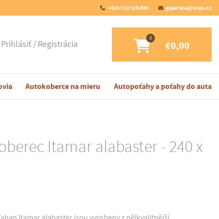
+420 733 528 899
gajarska@vopi.cz
Prihlásiť
Registrácia
€0,00
ovia
Autokoberce na mieru
Autopoťahy a poťahy do auta
berec Itamar alabaster - 240 x
ahan Itamar alabaster jsou vyrobeny z nějkvalitnější