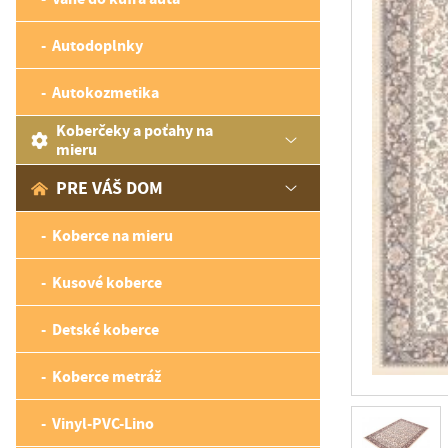
Autodoplnky
Autokozmetika
Koberčeky a poťahy na
mieru
PRE VÁŠ DOM
Koberce na mieru
Kusové koberce
Detské koberce
Koberce metráž
Vinyl-PVC-Lino