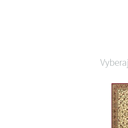
Vybera
NOVINKA