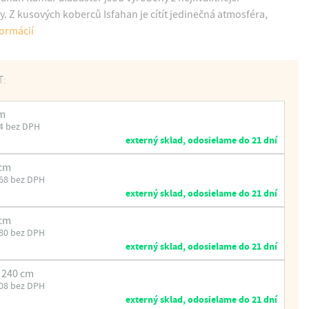
. Z kusových koberců Isfahan je cítít jedinečná atmosféra,
formácií
T:
cm
4 bez DPH
externý sklad, odosielame do 21 dní
 cm
68 bez DPH
externý sklad, odosielame do 21 dní
 cm
80 bez DPH
externý sklad, odosielame do 21 dní
x 240 cm
08 bez DPH
externý sklad, odosielame do 21 dní