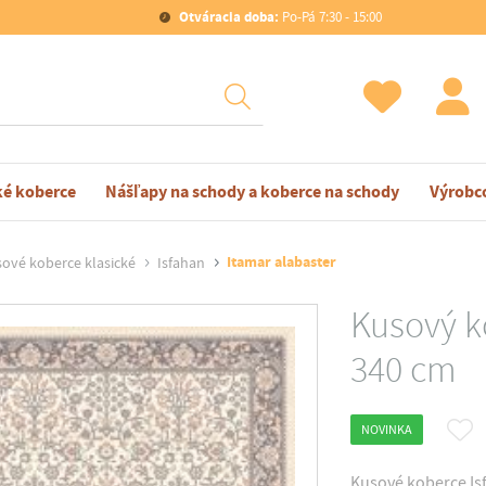
Otváracia doba:
Po-Pá 7:30 - 15:00
ké koberce
Nášľapy na schody a koberce na schody
Výrobc
Itamar alabaster
ové koberce klasické
Isfahan
Kusový ko
340 cm
NOVINKA
Kusové koberce Isf