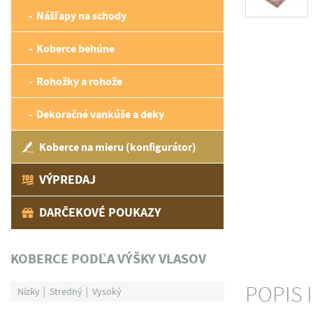
Nášľapy na schody
Koberce behúne
Rohožky a rohože
Dekoračné vankúše a deky
Koberce na mieru (konfigurátor)
VÝPREDAJ
DARČEKOVÉ POUKAZY
KOBERCE PODĽA VÝŠKY VLASOV
POPIS 
Nízky
Stredný
Vysoký