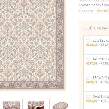
novozélandské vlny
elegance...
Viac in
ZVOĽTE VARIAN
80 x 120 
€100,17
€81,4
140 x 190
€277,59
€225,
160 x 240
€400,74
€325,
Ovál 160 
€481,03
€391,