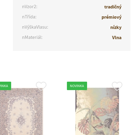
nVzor2:
tradičný
nTřída:
prémiový
nVýškaVlasu:
nízky
nMateriál:
Vlna
VINKA
NOVINKA