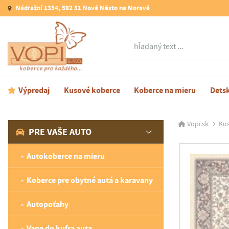
Nádražní 1354, 592 31 Nové Město na Moravě
Hľadať
Výpredaj
Kusové koberce
Koberce na mieru
Dets
Vopi.sk
Kus
PRE VAŠE AUTO
Autokoberce na mieru
Koberce pre obytné autá a karavany
Autopoťahy
Vane do kufra auta