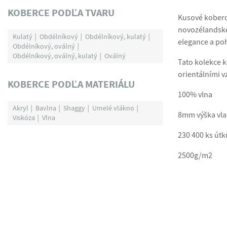
KOBERCE PODĽA TVARU
Kusové koberce
novozélandské 
Kulatý
Obdélníkový
Obdélníkový, kulatý
elegance a po
Obdélníkový, oválný
Obdélníkový, oválný, kulatý
Oválný
Tato kolekce k
orientálními 
KOBERCE PODĽA MATERIÁLU
100% vlna
Akryl
Bavlna
Shaggy
Umelé vlákno
8mm výška vl
Viskóza
Vlna
230 400 ks út
2500g/m2