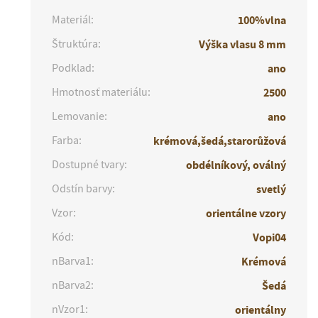
Materiál:
100%vlna
Štruktúra:
Výška vlasu 8 mm
Podklad:
ano
Hmotnosť materiálu:
2500
Lemovanie:
ano
Farba:
krémová,šedá,starorůžová
Dostupné tvary:
obdélníkový, oválný
Odstín barvy:
svetlý
Vzor:
orientálne vzory
Kód:
Vopi04
nBarva1:
Krémová
nBarva2:
Šedá
nVzor1:
orientálny