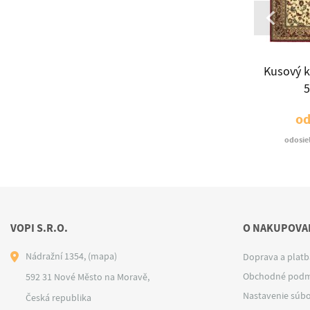
ermiona
Kusový koberec Sefora
Kusový k
ál
alabastr
od
€100
o
dní
odosielame do 21 dní
odosie
VOPI S.R.O.
O NAKUPOVAN
Nádražní 1354,
(mapa)
Doprava a platb
Obchodné podm
592 31 Nové Město na Moravě,
Nastavenie súbo
Česká republika