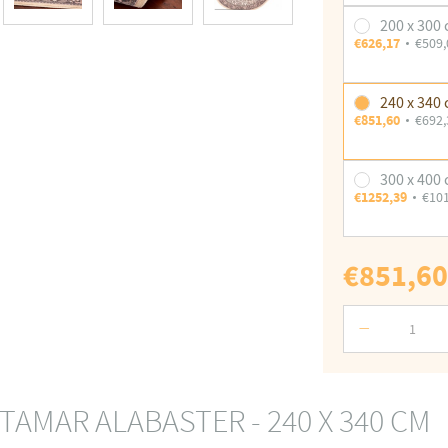
200 x 300
€626,17
€509,
240 x 340
€851,60
€692,
300 x 400
€1252,39
€10
€851,60
Počet
ITAMAR ALABASTER - 240 X 340 CM