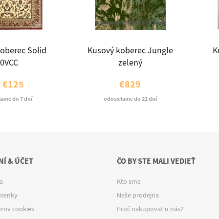
oberec Solid
Kusový koberec Jungle
K
50VCC
zelený
d
€125
€829
lame do 7 dní
odosielame do 21 dní
Í & ÚČET
ČO BY STE MALI VEDIEŤ
a
Kto sme
ienky
Naše prodejna
rov cookies
Proč nakupovat u nás?