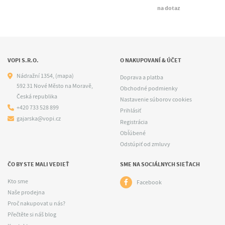
na dotaz
VOPI S.R.O.
O NAKUPOVANÍ & ÚČET
Nádražní 1354,
(mapa)
Doprava a platba
592 31 Nové Město na Moravě,
Obchodné podmienky
Česká republika
Nastavenie súborov cookies
+420 733 528 899
Prihlásiť
gajarska@vopi.cz
Registrácia
Obľúbené
Odstúpiť od zmluvy
ČO BY STE MALI VEDIEŤ
SME NA SOCIÁLNYCH SIEŤACH
Kto sme
Facebook
Naše prodejna
Proč nakupovat u nás?
Přečtěte si náš blog