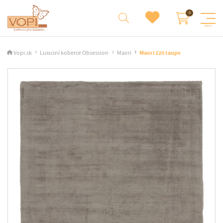
Vopi.sk
Luxusní koberce Obsession
Maori
Maori 220 taupe