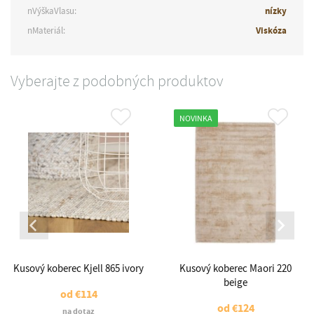
nVýškaVlasu:
nízky
nMateriál:
Viskóza
Vyberajte z podobných produktov
NOVINKA
Kusový koberec Kjell 865 ivory
Kusový koberec Maori 220
beige
od
€114
od
€124
na dotaz