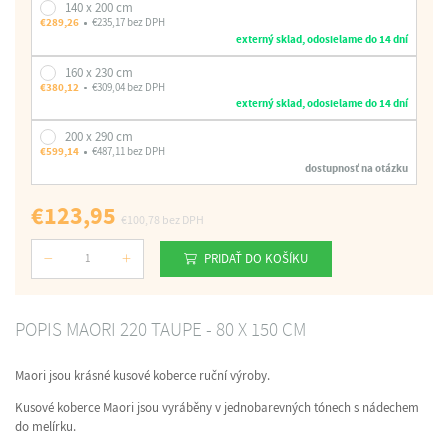
140 x 200 cm
€289,26
€235,17 bez DPH
externý sklad, odosielame do 14 dní
160 x 230 cm
€380,12
€309,04 bez DPH
externý sklad, odosielame do 14 dní
200 x 290 cm
€599,14
€487,11 bez DPH
dostupnosť na otázku
€123,95
€100,78
bez DPH
PRIDAŤ DO KOŠÍKU
Počet
POPIS MAORI 220 TAUPE - 80 X 150 CM
Maori jsou krásné kusové koberce ruční výroby.
Kusové koberce Maori jsou vyráběny v jednobarevných tónech s nádechem
do melírku.