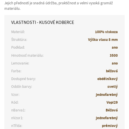
Jejich předností je snadná údržba, praktičnost a velmi vysoká gramáž
materiálu.
VLASTNOSTI - KUSOVÉ KOBERCE
Materiál:
100% viskoza
Štruktúra:
Výška vlasu 8 mm
Podklad:
ano
Hmotnosť materiálu:
3500
Lemovanie:
ano
Farba:
béžová
Dostupné tvary:
obdélníkový
Odstín barvy:
svetlý
Vzor:
jednofarebný
Kód:
Vopi29
nBarva1:
Béžová
nVzor1:
jednofarebný
nTřída:
prémiový