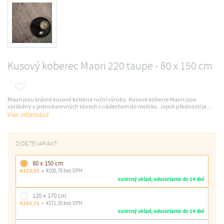
Kusový koberec Maori 220 taupe - 80 x 150 cm
Maori jsou krásné kusové koberce ruční výroby. Kusové koberce Maori jsou
vyráběny v jednobarevných tónech s nádechem do melírku. Jejich předností je...
Viac informácií
ZVOĽTE VARIANT:
80 x 150 cm
€123,95
€100,78 bez DPH
externý sklad, odosielame do 14 dní
120 x 170 cm
€210,76
€171,35 bez DPH
externý sklad, odosielame do 14 dní