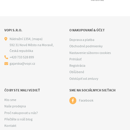
VOPI S.R.O.
O NAKUPOVANÍ & ÚČET
Nádražní 1354,
(mapa)
Doprava a platba
592 31 Nové Město na Moravě,
Obchodné podmienky
Česká republika
Nastavenie súborov cookies
+420 733 528 899
Prihlásiť
gajarska@vopi.cz
Registrácia
Obľúbené
Odstúpiť od zmluvy
ČO BY STE MALI VEDIEŤ
SME NA SOCIÁLNYCH SIEŤACH
Kto sme
Facebook
Naše prodejna
Proč nakupovat u nás?
Přečtěte si náš blog
Kontakt