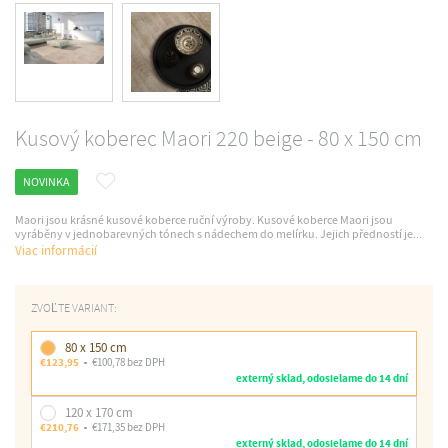
Kusový koberec Maori 220 beige - 80 x 150 cm
NOVINKA
Maori jsou krásné kusové koberce ruční výroby. Kusové koberce Maori jsou
vyráběny v jednobarevných tónech s nádechem do melírku. Jejich předností je...
Viac informácií
ZVOĽTE VARIANT:
80 x 150 cm
€123,95
€100,78 bez DPH
externý sklad, odosielame do 14 dní
120 x 170 cm
€210,76
€171,35 bez DPH
externý sklad, odosielame do 14 dní