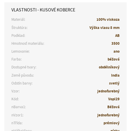
VLASTNOSTI - KUSOVÉ KOBERCE
Materiál:
100% viskoza
Štruktúra:
Výška vlasu 8 mm
Podklad:
AB
Hmotnosť materiálu:
3500
Lemovanie:
ano
Farba:
béžová
Dostupné tvary:
obdélníkový
Země původu:
India
Odstín barvy:
svetlý
Vzor:
jednofarebný
Kód:
Vopi29
nBarva1:
Béžová
nVzor1:
jednofarebný
nTřída:
prémiový
nVýškaVlasu:
nízky