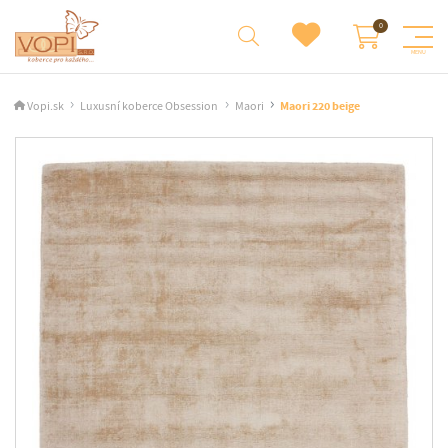
Vopi.sk
Luxusní koberce Obsession
Maori
Maori 220 beige