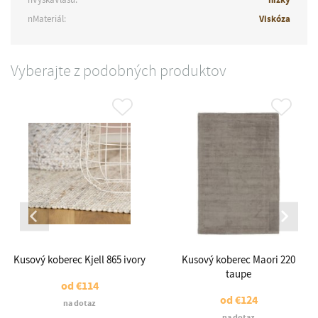
nMateriál:
Viskóza
Vyberajte z podobných produktov
Kusový koberec Kjell 865 ivory
Kusový koberec Maori 220
taupe
od
€114
od
€124
na dotaz
na dotaz