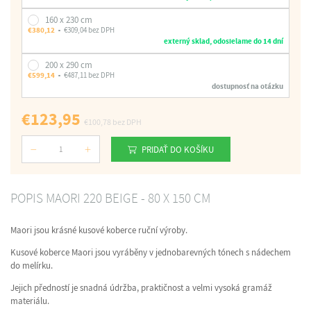
160 x 230 cm
€380,12
€309,04 bez DPH
externý sklad, odosielame do 14 dní
200 x 290 cm
€599,14
€487,11 bez DPH
dostupnosť na otázku
€123,95
€100,78
bez DPH
PRIDAŤ DO KOŠÍKU
Počet
POPIS MAORI 220 BEIGE - 80 X 150 CM
Maori jsou krásné kusové koberce ruční výroby.
Kusové koberce Maori jsou vyráběny v jednobarevných tónech s nádechem
do melírku.
Jejich předností je snadná údržba, praktičnost a velmi vysoká gramáž
materiálu.