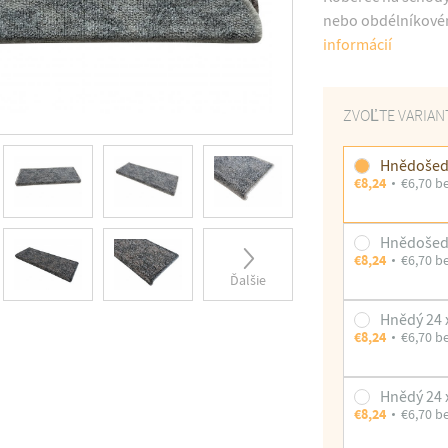
nebo obdélníkovém 
informácií
ZVOĽTE VARIAN
Hnědošedý
€8,24
€6,70 b
Hnědošedý
€8,24
€6,70 b
Ďalšie
Hnědý 24 
€8,24
€6,70 b
Hnědý 24 
€8,24
€6,70 b