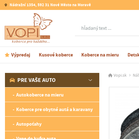
Nádražní 1354, 592 31 Nové Město na Moravě
Hľadať
Výpredaj
Kusové koberce
Koberce na mieru
Dets
Vopi.sk
Náš
PRE VAŠE AUTO
Autokoberce na mieru
Koberce pre obytné autá a karavany
Autopoťahy
Vane do kufra auta