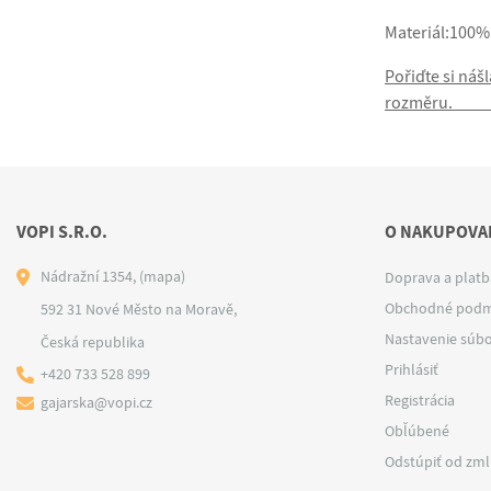
Materiál:100%
Pořiďte si náš
rozměru. Na 
VOPI S.R.O.
O NAKUPOVAN
Nádražní 1354,
(mapa)
Doprava a platb
Obchodné podm
592 31 Nové Město na Moravě,
Nastavenie súbo
Česká republika
Prihlásiť
+420 733 528 899
Registrácia
gajarska@vopi.cz
Obľúbené
Odstúpiť od zm