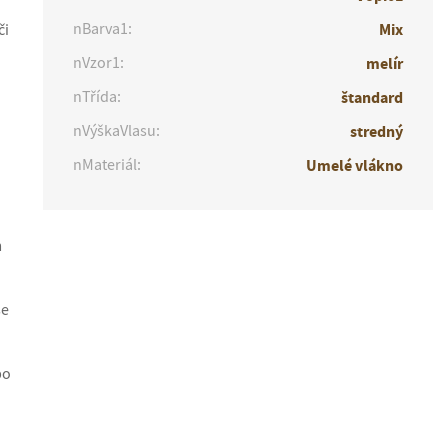
nBarva1:
Mix
či
nVzor1:
melír
nTřída:
štandard
nVýškaVlasu:
stredný
nMateriál:
Umelé vlákno
m
se
bo