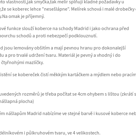
to vlastnosti,jak smyčka,tak melír splňují kladné požadavky u
,že se koberec lehce "nesešlápne". Melírek schová i malé drobečky 
y.Na omak je příjemný.
vé funkce slouží koberce na schody Madrid i jako ochrana před
ovrchu schodů a proti nebezpečí podklouznutí.
d jsou lemovány obšitím a mají pevnou hranu pro dokonalejší
 a pro trvalé udržení tvaru. Materiál je pevný a vhodný i do
 čtyřnohými mazlíčky.
čistění se kobereček čistí měkkým kartáčkem a mýdlem nebo prací
uvedených rozměrů je třeba počítat se 4cm ohybem s lištou (zkrátí 
nášlapná plocha)
ým nášlapům Madrid nabízíme ve stejné barvě i kusové koberce ne
élníkovém i půlkruhovém tvaru, ve 4 velikostech.