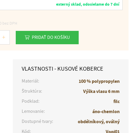
externý sklad, odosielame do 7 dní
0
bez DPH
PRIDAŤ DO KOŠÍKU
VLASTNOSTI - KUSOVÉ KOBERCE
Materiál:
100 % polypropylen
Štruktúra:
Výška vlasu 6 mm
Podklad:
filc
Lemovanie:
áno-chemlon
Dostupné tvary:
obdélníkový, oválný
Kód:
Vopi01