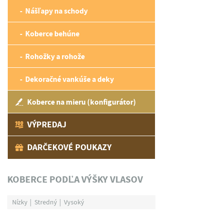
Nášľapy na schody
Koberce behúne
Rohožky a rohože
Dekoračné vankúše a deky
Koberce na mieru (konfigurátor)
VÝPREDAJ
DARČEKOVÉ POUKAZY
KOBERCE PODĽA VÝŠKY VLASOV
Nízky
Stredný
Vysoký