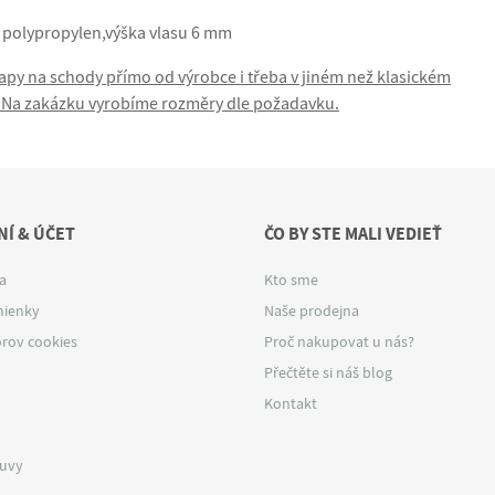
 polypropylen,výška vlasu 6 mm
lapy na schody přímo od výrobce i třeba v jiném než klasickém
zakázku vyrobíme rozměry dle požadavku.
Í & ÚČET
ČO BY STE MALI VEDIEŤ
a
Kto sme
ienky
Naše prodejna
rov cookies
Proč nakupovat u nás?
Přečtěte si náš blog
Kontakt
luvy