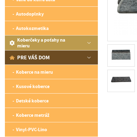
Autodoplnky
Autokozmetika
Koberčeky a poťahy na
mieru
PRE VÁŠ DOM
Koberce na mieru
Kusové koberce
Detské koberce
Koberce metráž
Vinyl-PVC-Lino