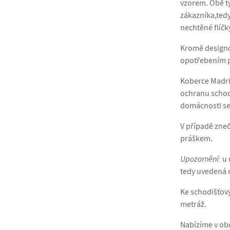
vzorem. Obě ty
zákazníka,tedy
nechtěné flíčk
Kromě designo
opotřebením p
Koberce Madri
ochranu schodu
domácnosti se
V případě zne
práškem.
Upozornění:
u 
tedy uvedená 
Ke schodišťov
metráž.
Nabízíme v obd