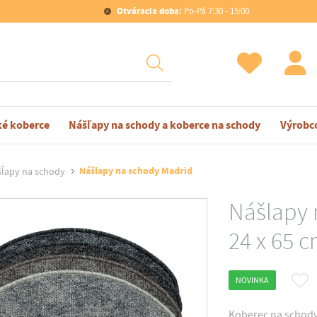
Otváracia doba:
Po-Pá 7:30 - 15:00
ké koberce
Nášľapy na schody a koberce na schody
Výrobc
Nášlapy na schody Madrid
ľapy na schody
Nášlapy 
24 x 65 
NOVINKA
Koberec na schody 