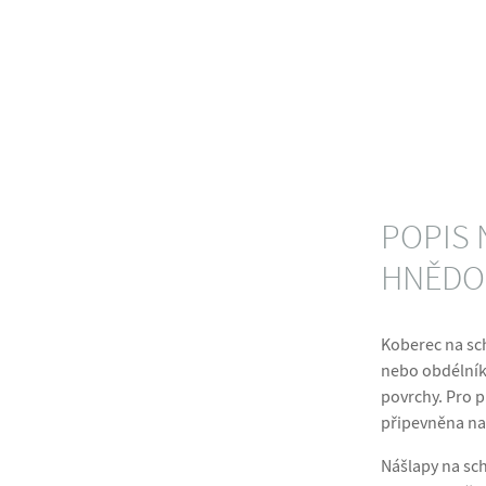
POPIS 
HNĚDOŠ
Koberec na sch
nebo obdélník
povrchy. Pro př
připevněna na
Nášlapy na sc