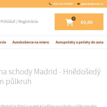
+420 733 528 899
gajarska@vopi.cz
Prihlásiť
Registrácia
€0,00
ovia
Autokoberce na mieru
Autopoťahy a poťahy do auta
na schody Madrid - Hnědošedý
cm půlkruh
Madrid je líbivý a praktický nášlap na schody v půlkruhovém