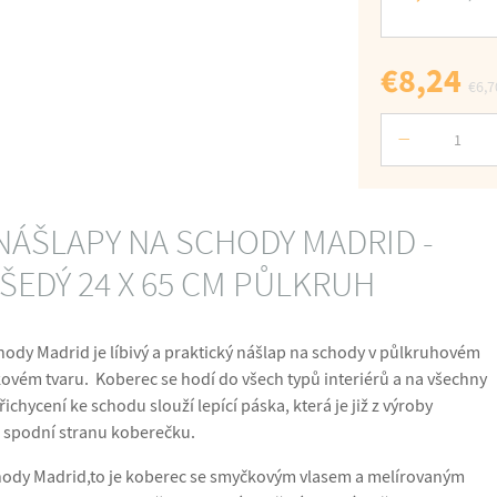
€8,24
€6,7
Počet
NÁŠLAPY NA SCHODY MADRID -
EDÝ 24 X 65 CM PŮLKRUH
ody Madrid je líbivý a praktický nášlap na schody v půlkruhovém
ovém tvaru. Koberec se hodí do všech typů interiérů a na všechny
ichycení ke schodu slouží lepící páska, která je již z výroby
 spodní stranu koberečku.
hody Madrid,to je koberec se smyčkovým vlasem a melírovaným