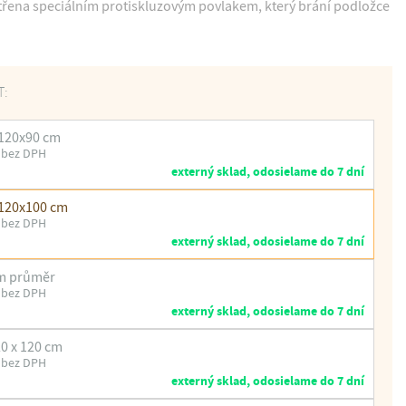
třena speciálním protiskluzovým povlakem, který brání podložce
T:
120x90 cm
 bez DPH
externý sklad, odosielame do 7 dní
120x100 cm
 bez DPH
externý sklad, odosielame do 7 dní
cm průměr
 bez DPH
externý sklad, odosielame do 7 dní
20 x 120 cm
 bez DPH
externý sklad, odosielame do 7 dní