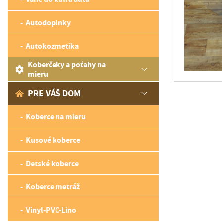
Autodoplnky
Autokozmetika
Koberčeky a poťahy na
mieru
PRE VÁŠ DOM
Koberce na mieru
Kusové koberce
Detské koberce
Koberce metráž
Vinyl-PVC-Lino