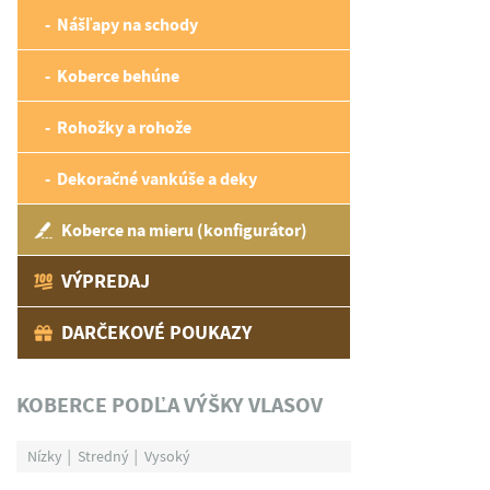
Nášľapy na schody
Koberce behúne
Rohožky a rohože
Dekoračné vankúše a deky
Koberce na mieru (konfigurátor)
VÝPREDAJ
DARČEKOVÉ POUKAZY
KOBERCE PODĽA VÝŠKY VLASOV
Nízky
Stredný
Vysoký