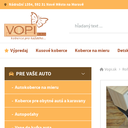
Nádražní 1354, 592 31 Nové Město na Moravě
Hľadať
Výpredaj
Kusové koberce
Koberce na mieru
Dets
Vopi.sk
Roh
PRE VAŠE AUTO
Autokoberce na mieru
Koberce pre obytné autá a karavany
Autopoťahy
Vane do kufra auta