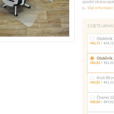
spodní strana opa
v...
Viac informácií
ZVOĽTE VARIAN
Obdélník 
€42,71
€34,72
Obdélník 
€50,82
€41,32
Kruh 90 
€50,82
€41,32
Čtverec 1
€58,94
€47,92