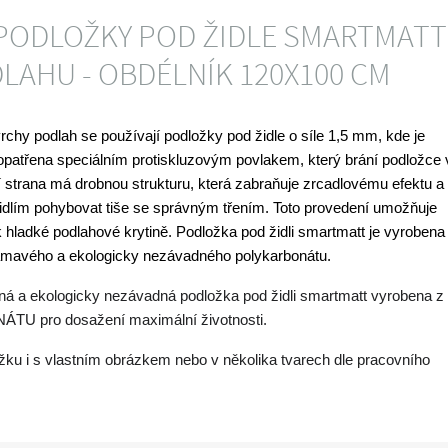
PODLOŽKY POD ŽIDLE SMARTMATT
LAHU - OBDÉLNÍK 120X100 CM
rchy podlah se používají podložky pod židle o síle 1,5 mm, kde je
opatřena speciálním protiskluzovým povlakem, který brání podložce 
 strana má drobnou strukturu, která zabraňuje zrcadlovému efektu a
idlím pohybovat tiše se správným třením. Toto provedení umožňuje
 k hladké podlahové krytině. Podložka pod židli smartmatt je vyrobena
lámavého a ekologicky nezávadného polykarbonátu.
ná a ekologicky nezávadná podložka pod židli smartmatt vyrobena z
U pro dosažení maximální životnosti.
ku i s vlastním obrázkem nebo v několika tvarech dle pracovního