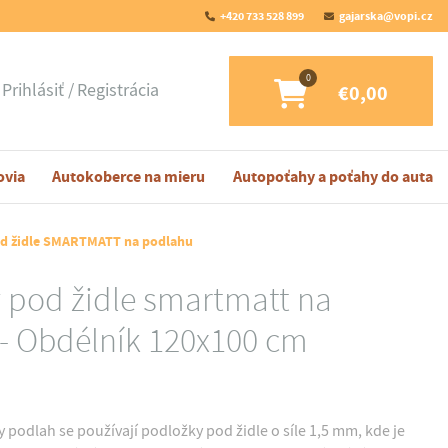
+420 733 528 899
gajarska@vopi.cz
Prihlásiť
Registrácia
€0,00
ovia
Autokoberce na mieru
Autopoťahy a poťahy do auta
d židle SMARTMATT na podlahu
 pod židle smartmatt na
- Obdélník 120x100 cm
 podlah se používají podložky pod židle o síle 1,5 mm, kde je