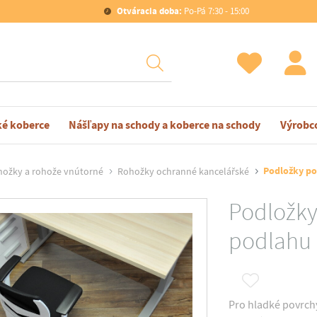
Otváracia doba:
Po-Pá 7:30 - 15:00
ké koberce
Nášľapy na schody a koberce na schody
Výrobc
Podložky po
ožky a rohože vnútorné
Rohožky ochranné kancelářské
Podložky
podlahu 
Pro hladké povrchy