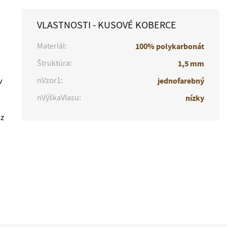
VLASTNOSTI - KUSOVÉ KOBERCE
Materiál:
100% polykarbonát
Štruktúra:
1,5 mm
nVzor1:
jednofarebný
v
nVýškaVlasu:
nízky
 z