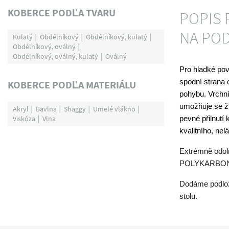
KOBERCE PODĽA TVARU
POPIS 
NA POD
Kulatý
Obdélníkový
Obdélníkový, kulatý
Obdélníkový, oválný
Obdélníkový, oválný, kulatý
Oválný
Pro hladké pov
spodní strana 
KOBERCE PODĽA MATERIÁLU
pohybu. Vrchní
umožňuje se ž
Akryl
Bavlna
Shaggy
Umelé vlákno
Viskóza
Vlna
pevné přilnutí
kvalitního, ne
Extrémně odol
POLYKARBONÁT
Dodáme podlož
stolu.