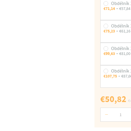
Obdélník 
€71,14
€57,84
Obdélník 
€75,23
€61,16
Obdélník 
€99,63
€81,00
Obdélník 
€107,75
€87,6
€50,82
€
Počet