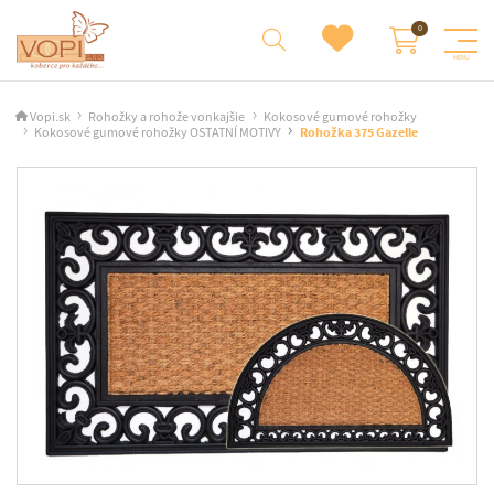
Vopi.sk
Rohožky a rohože vonkajšie
Kokosové gumové rohožky
Kokosové gumové rohožky OSTATNÍ MOTIVY
Rohožka 375 Gazelle