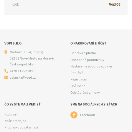
Kód:
Vopi08
VOPI S.R.O.
O NAKUPOVANÍ & ÚČET
Nádražní 1354,
(mapa)
Doprava a platba
592 31 Nové Město na Moravě,
Obchodné podmienky
Česká republika
Nastavenie súborov cookies
+420 733 528 899
Prihlásiť
gajarska@vopi.cz
Registrácia
Obľúbené
Odstúpiť od zmluvy
ČO BY STE MALI VEDIEŤ
SME NA SOCIÁLNYCH SIEŤACH
Kto sme
Facebook
Naše prodejna
Proč nakupovat u nás?