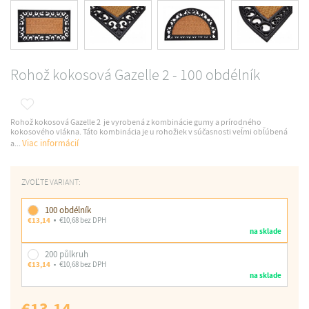
Rohož kokosová Gazelle 2 - 100 obdélník
Rohož kokosová Gazelle 2 je vyrobená z kombinácie gumy a prírodného
kokosového vlákna. Táto kombinácia je u rohožiek v súčasnosti veľmi obľúbená
Viac informácií
a...
ZVOĽTE VARIANT:
100 obdélník
€13,14
€10,68 bez DPH
na sklade
200 půlkruh
€13,14
€10,68 bez DPH
na sklade
€13,14