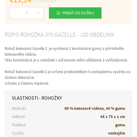
€10,68
bez DPH
PRIDAŤ DO KOŠÍKU
Počet
POPIS ROHOŽKA 375 GAZELLE - 100 OBDÉLNÍK
Rohož kokosová Gazelle 2 je vyrobená z kombinácie gumy a prírodného
kokosového vlákna.
Táto kombinácia je u rohožiek v súčasnosti veľmi obľúbená a vyhľadávaná.
Rohož kokosová Gazelle 2 je určená predovšetkým k vonkajšiemu využitiu za
účelom dekorácie
vchodu a čisteniu topánok.
VLASTNOSTI - ROHOŽKY
Materiál:
60 % kokosové vlákno, 40 % guma
Velikost:
45 x 75 x 1 cm
Podklad:
guma
Využití:
vonkajšie