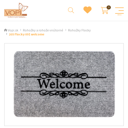
Vopi.sk
Rohožky a rohože vnútorné
Rohožky Flocky
205 Flocky 091 welcome