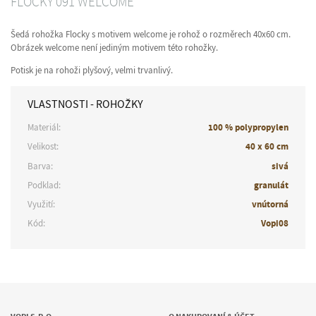
FLOCKY 091 WELCOME
Šedá rohožka Flocky s motivem welcome je rohož o rozměrech 40x60 cm.
Obrázek welcome není jediným motivem této rohožky.
Potisk je na rohoži plyšový, velmi trvanlivý.
VLASTNOSTI - ROHOŽKY
Materiál:
100 % polypropylen
Velikost:
40 x 60 cm
Barva:
sivá
Podklad:
granulát
Využití:
vnútorná
Kód:
Vopi08