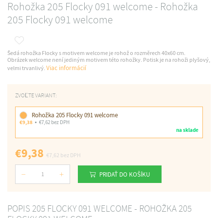
Rohožka 205 Flocky 091 welcome - Rohožka
205 Flocky 091 welcome
Šedá rohožka Flocky s motivem welcome je rohož o rozměrech 40x60 cm.
Obrázek welcome není jediným motivem této rohožky. Potisk je na rohoži plyšový,
Viac informácií
velmi trvanlivý.
ZVOĽTE VARIANT:
Rohožka 205 Flocky 091 welcome
€9,38
€7,62 bez DPH
na sklade
€9,38
€7,62
bez DPH
PRIDAŤ DO KOŠÍKU
Počet
POPIS 205 FLOCKY 091 WELCOME - ROHOŽKA 205