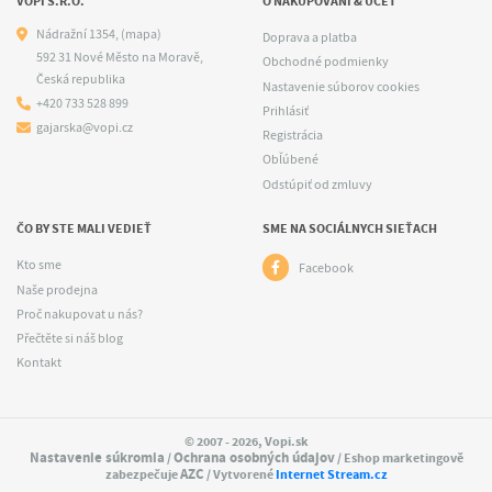
VOPI S.R.O.
O NAKUPOVANÍ & ÚČET
Nádražní 1354,
(mapa)
Doprava a platba
592 31 Nové Město na Moravě,
Obchodné podmienky
Česká republika
Nastavenie súborov cookies
+420 733 528 899
Prihlásiť
gajarska@vopi.cz
Registrácia
Obľúbené
Odstúpiť od zmluvy
ČO BY STE MALI VEDIEŤ
SME NA SOCIÁLNYCH SIEŤACH
Kto sme
Facebook
Naše prodejna
Proč nakupovat u nás?
Přečtěte si náš blog
Kontakt
© 2007 - 2026, Vopi.sk
Nastavenie súkromia
Ochrana osobných údajov
/
/ Eshop marketingově
AZC
zabezpečuje
/ Vytvorené
Internet Stream.cz