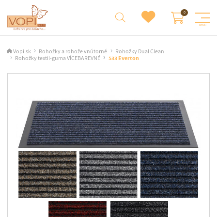
Vopi.sk
Rohožky a rohože vnútorné
Rohožky Dual Clean
Rohožky textil-guma VÍCEBAREVNÉ
533 Everton