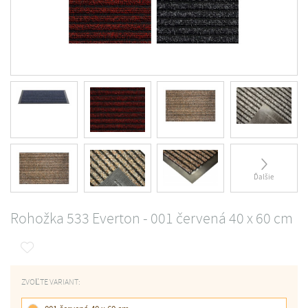
Ďalšie
Rohožka 533 Everton - 001 červená 40 x 60 cm
ZVOĽTE VARIANT: