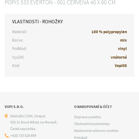
POPIS 533 EVERTON - 001 ČERVENÁ 40 X 60 CM
VLASTNOSTI - ROHOŽKY
Materiál:
100 % polypropylen
Barva:
mix
Podklad:
vinyl
Využití:
vnútorná
Kód:
Vopi08
VOPI S.R.O.
O NAKUPOVANÍ & ÚČET
Nádražní 1354,
(mapa)
Doprava a platba
592 31 Nové Město na Moravě,
Obchodné podmienky
Česká republika
Nastavenie súborov cookies
+420 733 528 899
Prihlásiť