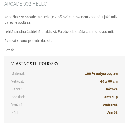
ARCADE 002 HELLO
Rohožka 558 Arcade 002 Hello je v béžovém provedení vhodná k jakékoliv
barevné podlaze.
Lehká,snadno čistitelná,praktická. Po obvodu obšitá chemlonovou nití.
Rubová strana je protiskluzná.
Potisk.
VLASTNOSTI - ROHOŽKY
Materiál:
100 % polypropylen
Velikost:
40 x 60 cm
Barva:
béžová
Podklad:
anti slip
Využití:
vnútorná
Kód:
Vopi08