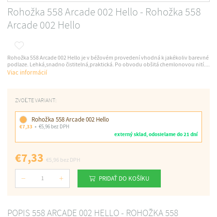
Rohožka 558 Arcade 002 Hello - Rohožka 558
Arcade 002 Hello
Rohožka 558 Arcade 002 Hello je v béžovém provedení vhodná k jakékoliv barevné
podlaze. Lehká,snadno čistitelná,praktická. Po obvodu obšitá chemlonovou nití....
Viac informácií
ZVOĽTE VARIANT:
Rohožka 558 Arcade 002 Hello
€7,33
€5,96 bez DPH
externý sklad, odosielame do 21 dní
€7,33
€5,96
bez DPH
PRIDAŤ DO KOŠÍKU
Počet
POPIS 558 ARCADE 002 HELLO - ROHOŽKA 558