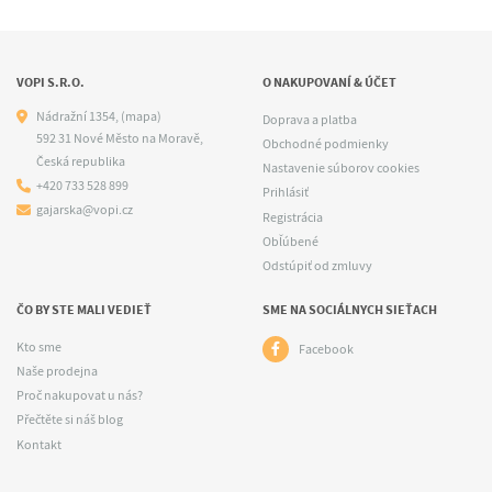
VOPI S.R.O.
O NAKUPOVANÍ & ÚČET
Nádražní 1354,
(mapa)
Doprava a platba
592 31 Nové Město na Moravě,
Obchodné podmienky
Česká republika
Nastavenie súborov cookies
+420 733 528 899
Prihlásiť
gajarska@vopi.cz
Registrácia
Obľúbené
Odstúpiť od zmluvy
ČO BY STE MALI VEDIEŤ
SME NA SOCIÁLNYCH SIEŤACH
Kto sme
Facebook
Naše prodejna
Proč nakupovat u nás?
Přečtěte si náš blog
Kontakt