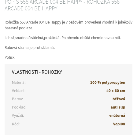
POPIS 558 ARCADE 004 BE HAPPY - ROHOŽKA 558
ARCADE 004 BE HAPPY
Rohožka 558 Arcade 004 Be Happy je v béžovém provedení vhodná k jakékoliv
barevné podlaze.
Lehká,snadno čistitelná,praktická. Po obvodu obšitá chemlonovou nití.
Rubová strana je protiskluzná.
Potisk.
VLASTNOSTI - ROHOŽKY
Materiál:
100 % polypropylen
Velikost:
40 x 60 cm
Barva:
béžová
Podklad:
anti slip
Využití:
vnútorná
Kód:
Vopi08