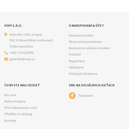
VOPI S.R.O.
O NAKUPOVANÍ & ÚČET
Nádražní 1354,
(mapa)
Doprava a platba
592 31 Nové Město na Moravě,
Obchodné podmienky
Česká republika
Nastavenie súborov cookies
+420 733 528 899
Prihlásiť
gajarska@vopi.cz
Registrácia
Obľúbené
Odstúpiť od zmluvy
ČO BY STE MALI VEDIEŤ
SME NA SOCIÁLNYCH SIEŤACH
Kto sme
Facebook
Naše prodejna
Proč nakupovat u nás?
Přečtěte si náš blog
Kontakt