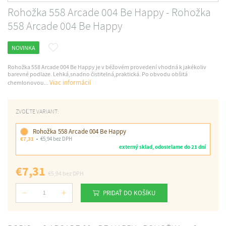
Rohožka 558 Arcade 004 Be Happy - Rohožka
558 Arcade 004 Be Happy
NOVINKA
Rohožka 558 Arcade 004 Be Happy je v béžovém provedení vhodná k jakékoliv
barevné podlaze. Lehká,snadno čistitelná,praktická. Po obvodu obšitá
Viac informácií
chemlonovou...
ZVOĽTE VARIANT:
Rohožka 558 Arcade 004 Be Happy
€7,31
€5,94 bez DPH
externý sklad, odosielame do 21 dní
€7,31
€5,94
bez DPH
PRIDAŤ DO KOŠÍKU
Počet