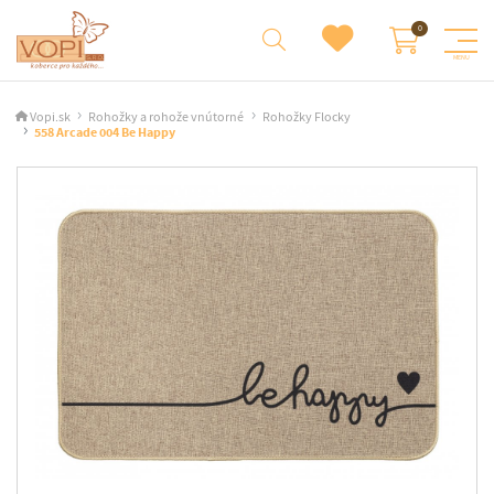
Vopi.sk
Rohožky a rohože vnútorné
Rohožky Flocky
558 Arcade 004 Be Happy