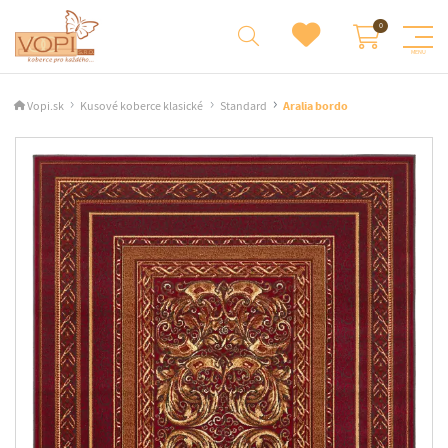
Vopi.sk
Kusové koberce klasické
Standard
Aralia bordo