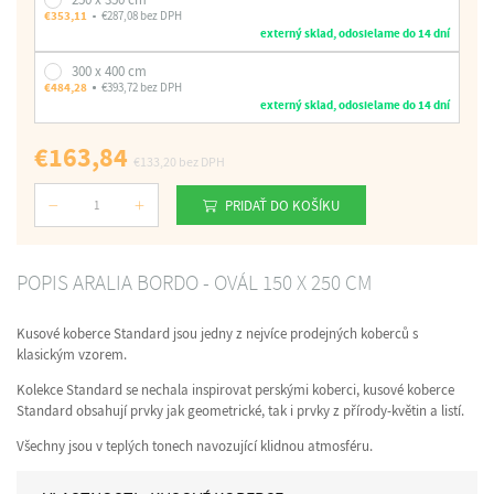
€353,11
€287,08 bez DPH
externý sklad, odosielame do 14 dní
300 x 400 cm
€484,28
€393,72 bez DPH
externý sklad, odosielame do 14 dní
€163,84
€133,20
bez DPH
PRIDAŤ DO KOŠÍKU
Počet
POPIS ARALIA BORDO - OVÁL 150 X 250 CM
Kusové koberce Standard jsou jedny z nejvíce prodejných koberců s
klasickým vzorem.
Kolekce Standard se nechala inspirovat perskými koberci, kusové koberce
Standard obsahují prvky jak geometrické, tak i prvky z přírody-květin a listí.
Všechny jsou v teplých tonech navozující klidnou atmosféru.