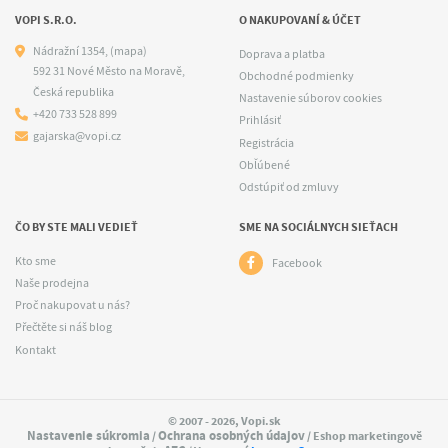
VOPI S.R.O.
O NAKUPOVANÍ & ÚČET
Nádražní 1354,
(mapa)
Doprava a platba
592 31 Nové Město na Moravě,
Obchodné podmienky
Česká republika
Nastavenie súborov cookies
+420 733 528 899
Prihlásiť
gajarska@vopi.cz
Registrácia
Obľúbené
Odstúpiť od zmluvy
ČO BY STE MALI VEDIEŤ
SME NA SOCIÁLNYCH SIEŤACH
Kto sme
Facebook
Naše prodejna
Proč nakupovat u nás?
Přečtěte si náš blog
Kontakt
© 2007 - 2026, Vopi.sk
Nastavenie súkromia
Ochrana osobných údajov
/
/ Eshop marketingově