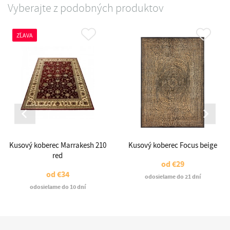
Vyberajte z podobných produktov
ZĽAVA
Kusový koberec Marrakesh 210
Kusový koberec Focus beige
red
od
€29
od
€34
odosielame do 21 dní
odosielame do 10 dní