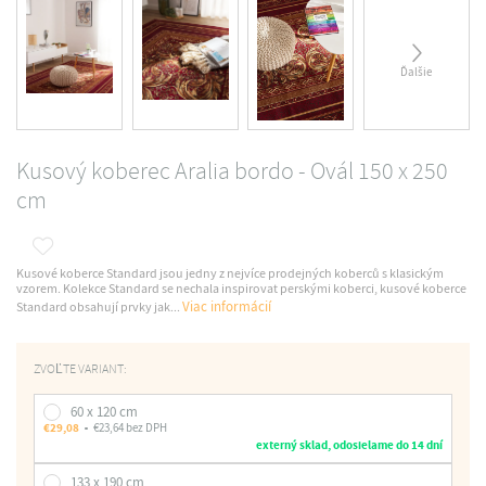
Ďalšie
Kusový koberec Aralia bordo - Ovál 150 x 250
cm
Kusové koberce Standard jsou jedny z nejvíce prodejných koberců s klasickým
vzorem. Kolekce Standard se nechala inspirovat perskými koberci, kusové koberce
Viac informácií
Standard obsahují prvky jak...
ZVOĽTE VARIANT:
60 x 120 cm
€29,08
€23,64 bez DPH
externý sklad, odosielame do 14 dní
133 x 190 cm