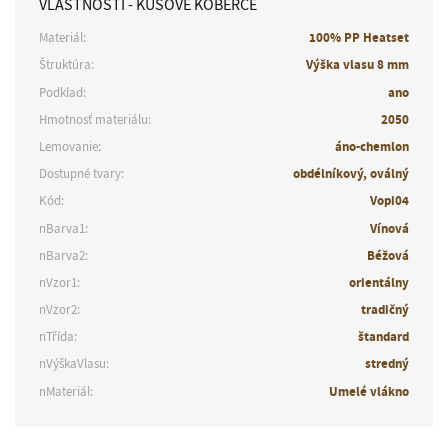
VLASTNOSTI - KUSOVÉ KOBERCE
Materiál:
100% PP Heatset
Štruktúra:
Výška vlasu 8 mm
Podklad:
ano
Hmotnosť materiálu:
2050
Lemovanie:
áno-chemlon
Dostupné tvary:
obdélníkový, oválný
Kód:
Vopi04
nBarva1:
Vínová
nBarva2:
Béžová
nVzor1:
orientálny
nVzor2:
tradičný
nTřída:
štandard
nVýškaVlasu:
stredný
nMateriál:
Umelé vlákno