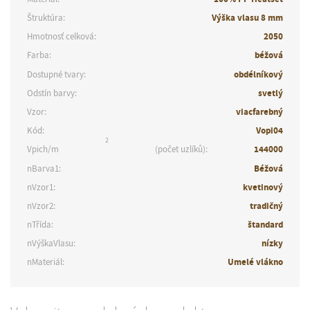
Štruktúra:
Výška vlasu 8 mm
Hmotnosť celková:
2050
Farba:
béžová
Dostupné tvary:
obdélníkový
Odstín barvy:
svetlý
Vzor:
viacfarebný
Kód:
Vopi04
2
Vpich/m
(počet uzlíků):
144000
nBarva1:
Béžová
nVzor1:
kvetinový
nVzor2:
tradičný
nTřída:
štandard
nVýškaVlasu:
nízky
nMateriál:
Umelé vlákno