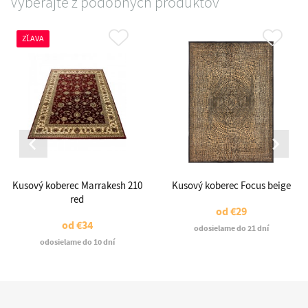
Vyberajte z podobných produktov
ZĽAVA
Kusový koberec Marrakesh 210
Kusový koberec Focus beige
red
od
€29
od
€34
odosielame do 21 dní
odosielame do 10 dní