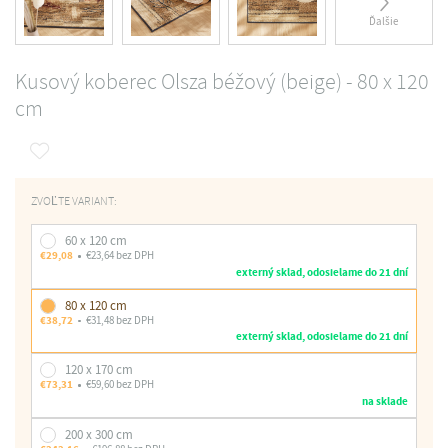
Ďalšie
Kusový koberec Olsza béžový (beige) - 80 x 120
cm
ZVOĽTE VARIANT:
60 x 120 cm
€29,08
€23,64 bez DPH
externý sklad, odosielame do 21 dní
80 x 120 cm
€38,72
€31,48 bez DPH
externý sklad, odosielame do 21 dní
120 x 170 cm
€73,31
€59,60 bez DPH
na sklade
200 x 300 cm