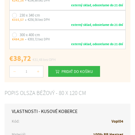
€242,16
€196,88 bez DPH
externý sklad, odosielame do 21 dní
230 x 340 cm
€315,57
€256,56 bez DPH
externý sklad, odosielame do 21 dní
300 x 400 cm
€484,28
€393,72 bez DPH
externý sklad, odosielame do 21 dní
€38,72
€31,48
bez DPH
PRIDAŤ DO KOŠÍKU
Počet
POPIS OLSZA BÉŽOVÝ - 80 X 120 CM
VLASTNOSTI - KUSOVÉ KOBERCE
Kód:
Vopi04
Materiál:
100% PP Heatset