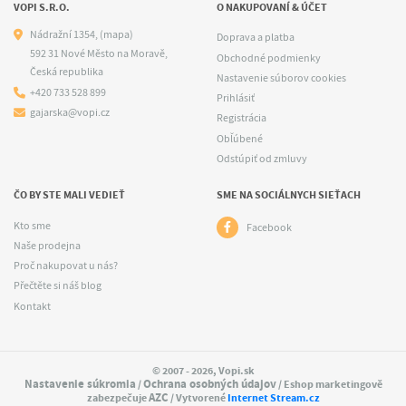
VOPI S.R.O.
O NAKUPOVANÍ & ÚČET
Nádražní 1354,
(mapa)
Doprava a platba
592 31 Nové Město na Moravě,
Obchodné podmienky
Česká republika
Nastavenie súborov cookies
+420 733 528 899
Prihlásiť
gajarska@vopi.cz
Registrácia
Obľúbené
Odstúpiť od zmluvy
ČO BY STE MALI VEDIEŤ
SME NA SOCIÁLNYCH SIEŤACH
Kto sme
Facebook
Naše prodejna
Proč nakupovat u nás?
Přečtěte si náš blog
Kontakt
© 2007 - 2026, Vopi.sk
Nastavenie súkromia
Ochrana osobných údajov
/
/ Eshop marketingově
AZC
zabezpečuje
/ Vytvorené
Internet Stream.cz