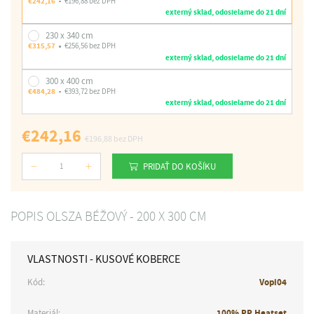
€242,16
€196,88 bez DPH
externý sklad, odosielame do 21 dní
230 x 340 cm
€315,57
€256,56 bez DPH
externý sklad, odosielame do 21 dní
300 x 400 cm
€484,28
€393,72 bez DPH
externý sklad, odosielame do 21 dní
€242,16
€196,88
bez DPH
PRIDAŤ DO KOŠÍKU
Počet
POPIS OLSZA BÉŽOVÝ - 200 X 300 CM
VLASTNOSTI - KUSOVÉ KOBERCE
Kód:
Vopi04
Materiál:
100% PP Heatset