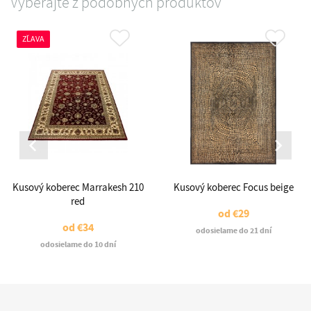
Vyberajte z podobných produktov
ZĽAVA
Kusový koberec Marrakesh 210
Kusový koberec Focus beige
red
od
€29
od
€34
odosielame do 21 dní
odosielame do 10 dní