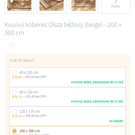
Ďalšie
Kusový koberec Olsza béžový (beige) - 200 x
300 cm
ZVOĽTE VARIANT:
60 x 120 cm
€29,08
€23,64 bez DPH
externý sklad, odosielame do 21 dní
80 x 120 cm
€38,72
€31,48 bez DPH
externý sklad, odosielame do 21 dní
120 x 170 cm
€73,31
€59,60 bez DPH
na sklade
200 x 300 cm