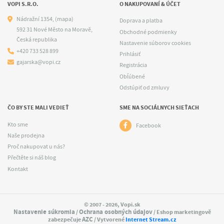
VOPI S.R.O.
O NAKUPOVANÍ & ÚČET
Nádražní 1354,
(mapa)
Doprava a platba
592 31 Nové Město na Moravě,
Obchodné podmienky
Česká republika
Nastavenie súborov cookies
+420 733 528 899
Prihlásiť
gajarska@vopi.cz
Registrácia
Obľúbené
Odstúpiť od zmluvy
ČO BY STE MALI VEDIEŤ
SME NA SOCIÁLNYCH SIEŤACH
Kto sme
Facebook
Naše prodejna
Proč nakupovat u nás?
Přečtěte si náš blog
Kontakt
© 2007 - 2026, Vopi.sk
Nastavenie súkromia
Ochrana osobných údajov
/
/ Eshop marketingově
AZC
zabezpečuje
/ Vytvorené
Internet Stream.cz