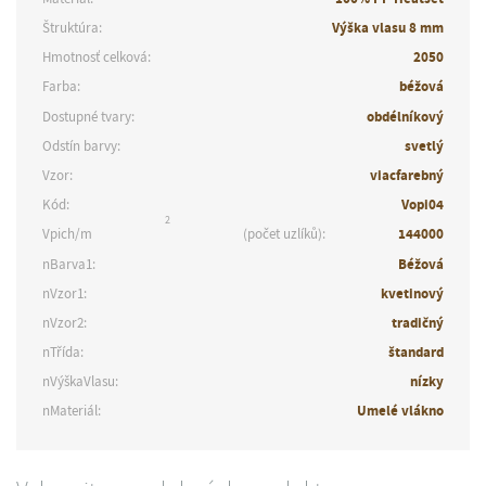
Štruktúra:
Výška vlasu 8 mm
Hmotnosť celková:
2050
Farba:
béžová
Dostupné tvary:
obdélníkový
Odstín barvy:
svetlý
Vzor:
viacfarebný
Kód:
Vopi04
2
Vpich/m
(počet uzlíků):
144000
nBarva1:
Béžová
nVzor1:
kvetinový
nVzor2:
tradičný
nTřída:
štandard
nVýškaVlasu:
nízky
nMateriál:
Umelé vlákno