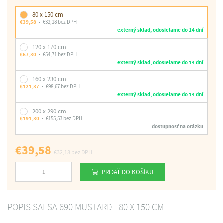
80 x 150 cm
€39,58
€32,18 bez DPH
externý sklad, odosielame do 14 dní
120 x 170 cm
€67,30
€54,71 bez DPH
externý sklad, odosielame do 14 dní
160 x 230 cm
€121,37
€98,67 bez DPH
externý sklad, odosielame do 14 dní
200 x 290 cm
€191,30
€155,53 bez DPH
dostupnosť na otázku
€39,58
€32,18
bez DPH
PRIDAŤ DO KOŠÍKU
Počet
POPIS SALSA 690 MUSTARD - 80 X 150 CM