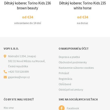
Dětský koberec Torino Kids 236
Dětský koberec Torino Kids 235
brown beauty
white horse
od
€34
od
€34
odosielame do 14 dní
na dotaz
VOPI S.R.O.
O NAKUPOVANÍ & ÚČET
Nádražní 1354,
(mapa)
Doprava a platba
592 31 Nové Město na Moravě,
Obchodné podmienky
Česká republika
Nastavenie súborov cookies
+420 733 528 899
Prihlásiť
gajarska@vopi.cz
Registrácia
Obľúbené
Odstúpiť od zmluvy
ČO BY STE MALI VEDIEŤ
SME NA SOCIÁLNYCH SIEŤACH
Kto sme
Facebook