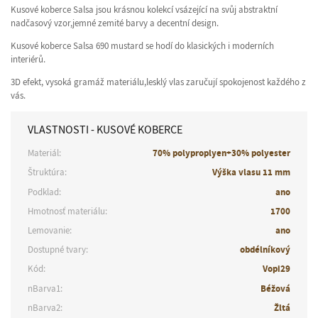
Kusové koberce Salsa jsou krásnou kolekcí vsázející na svůj abstraktní
nadčasový vzor,jemné zemité barvy a decentní design.
Kusové koberce Salsa 690 mustard se hodí do klasických i moderních
interiérů.
3D efekt, vysoká gramáž materiálu,lesklý vlas zaručují spokojenost každého z
vás.
VLASTNOSTI - KUSOVÉ KOBERCE
Materiál:
70% polyproplyen+30% polyester
Štruktúra:
Výška vlasu 11 mm
Podklad:
ano
Hmotnosť materiálu:
1700
Lemovanie:
ano
Dostupné tvary:
obdélníkový
Kód:
Vopi29
nBarva1:
Béžová
nBarva2:
Žltá