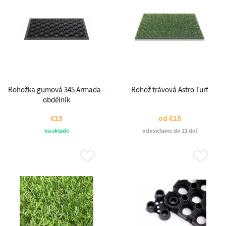
Rohožka gumová 345 Armada -
Rohož trávová Astro Turf
obdélník
€15
od
€18
na sklade
odosielame do 21 dní