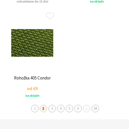
odosielame do 21 dní
na sklade
Rohožka 405 Condor
od
€9
na sklade
1
2
3
4
5
6
…
58