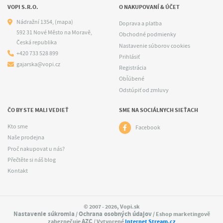
VOPI S.R.O.
O NAKUPOVANÍ & ÚČET
Nádražní 1354,
(mapa)
Doprava a platba
592 31 Nové Město na Moravě,
Obchodné podmienky
Česká republika
Nastavenie súborov cookies
+420 733 528 899
Prihlásiť
gajarska@vopi.cz
Registrácia
Obľúbené
Odstúpiť od zmluvy
ČO BY STE MALI VEDIEŤ
SME NA SOCIÁLNYCH SIEŤACH
Kto sme
Facebook
Naše prodejna
Proč nakupovat u nás?
Přečtěte si náš blog
Kontakt
© 2007 - 2026, Vopi.sk
Nastavenie súkromia
Ochrana osobných údajov
/
/ Eshop marketingově
AZC
zabezpečuje
/ Vytvorené
Internet Stream.cz