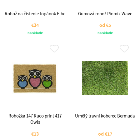
Rohož na čistenie topánok Elbe
Gumová rohož Pinmix Wave
€24
od
€5
na sklade
na sklade
Rohožka 147 Ruco print 417
Umělý travní koberec Bermuda
Owls
€13
od
€17