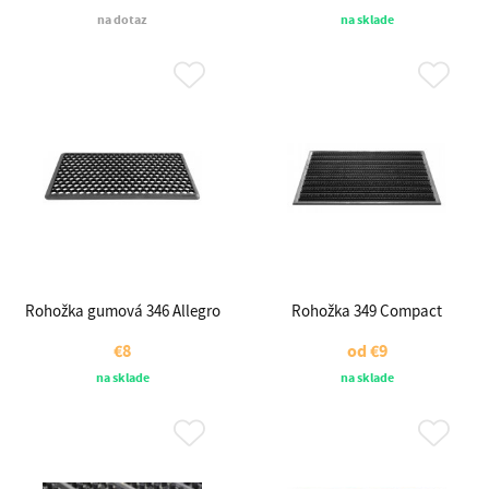
na dotaz
na sklade
Rohožka gumová 346 Allegro
Rohožka 349 Compact
€8
od
€9
na sklade
na sklade