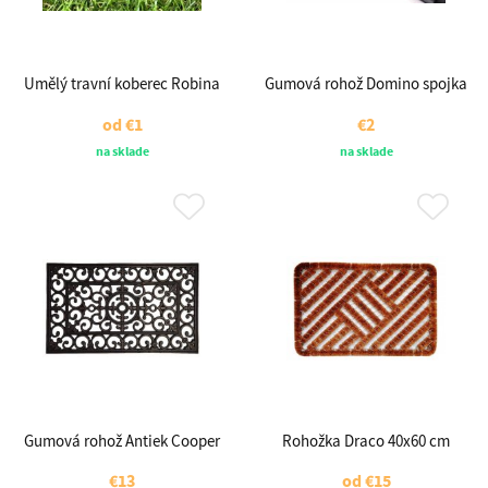
Umělý travní koberec Robina
Gumová rohož Domino spojka
od
€1
€2
na sklade
na sklade
Gumová rohož Antiek Cooper
Rohožka Draco 40x60 cm
€13
od
€15