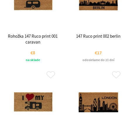
Rohožka 147 Ruco print 001
147 Ruco print 002 berlin
caravan
€8
€17
na sklade
odosielame do 21 dní