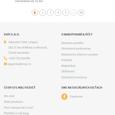
odosielame do 21 dní
1
2
3
4
5
…
58
VOPI S.R.O.
O NAKUPOVANÍ & ÚČET
Nádražní 1354,
(mapa)
Doprava a platba
592 31 Nové Město na Moravě,
Obchodné podmienky
Česká republika
Nastavenie súborov cookies
+420 733 528 899
Prihlásiť
gajarska@vopi.cz
Registrácia
Obľúbené
Odstúpiť od zmluvy
ČO BY STE MALI VEDIEŤ
SME NA SOCIÁLNYCH SIEŤACH
Kto sme
Facebook
Naše prodejna
Proč nakupovat u nás?
Přečtěte si náš blog