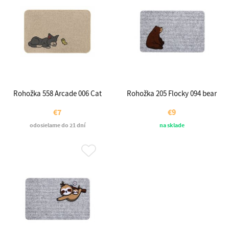
Rohožka 558 Arcade 006 Cat
Rohožka 205 Flocky 094 bear
€7
€9
odosielame do 21 dní
na sklade