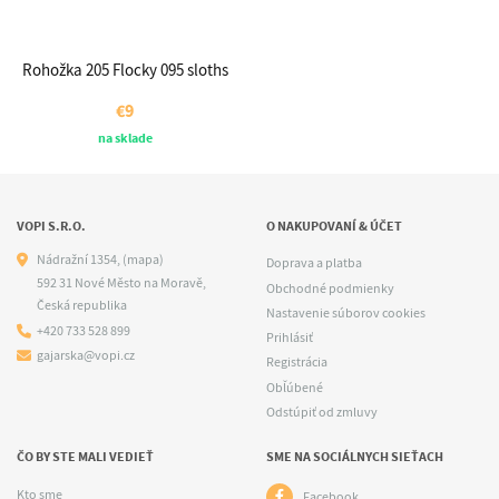
Rohožka 205 Flocky 095 sloths
€9
na sklade
VOPI S.R.O.
O NAKUPOVANÍ & ÚČET
Nádražní 1354,
(mapa)
Doprava a platba
592 31 Nové Město na Moravě,
Obchodné podmienky
Česká republika
Nastavenie súborov cookies
+420 733 528 899
Prihlásiť
gajarska@vopi.cz
Registrácia
Obľúbené
Odstúpiť od zmluvy
ČO BY STE MALI VEDIEŤ
SME NA SOCIÁLNYCH SIEŤACH
Kto sme
Facebook